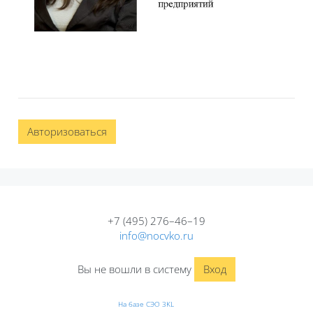
Авторизоваться
+7 (495) 276–46–19
info@nocvko.ru
Вы не вошли в систему
Вход
На базе СЭО 3KL