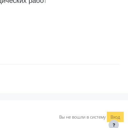
т
ических рабо
Вы не вошли в систему
Вход