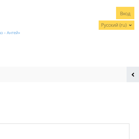
Вход
Русский ‎(ru)‎
з – Антей»