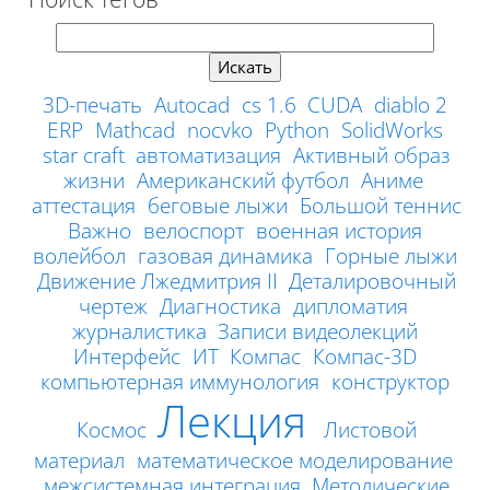
Поиск тегов
3D-печать
Autocad
cs 1.6
CUDA
diablo 2
ERP
Mathcad
nocvko
Python
SolidWorks
star craft
автоматизация
Активный образ
жизни
Американский футбол
Аниме
аттестация
беговые лыжи
Большой теннис
Важно
велоспорт
военная история
волейбол
газовая динамика
Горные лыжи
Движение Лжедмитрия II
Деталировочный
чертеж
Диагностика
дипломатия
журналистика
Записи видеолекций
Интерфейс
ИТ
Компас
Компас-3D
компьютерная иммунология
конструктор
Лекция
Космос
Листовой
материал
математическое моделирование
межсистемная интеграция
Методические