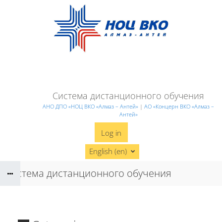
Skip to main content
Система дистанционного обучения
АНО ДПО «НОЦ ВКО «Алмаз – Антей»
|
АО «Концерн ВКО «Алмаз –
Антей»
Log in
English ‎(en)‎
Система дистанционного обучения