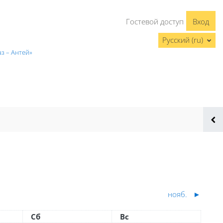
Гостевой доступ
Вход
Русский ‎(ru)‎
з – Антей»
нояб.
►
Суббота
Воскресенье
Сб
Вс