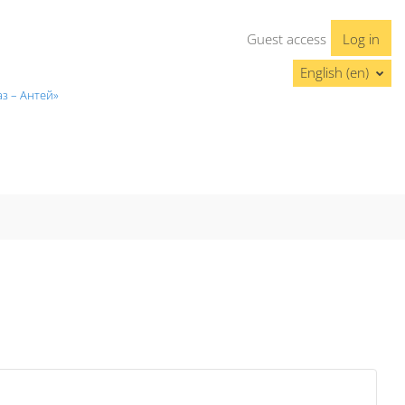
Guest access
Log in
English ‎(en)‎
з – Антей»