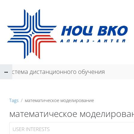
Skip to main content
Система дистанционного обучения
Tags
математическое моделирование
математическое моделирова
USER INTERESTS